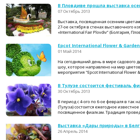
В Пловдиве прошла выставка осе
07 Октябрь 2013
Выставка, посвященная осенним цветами
27-ое октября в стенах выставочного к
«International Fair Plovdiv” (Болгария, Пл
Epcot International Flower & Garden
01 Май 2014
На сегодняшний день в мире садового 
шоу, которое направлено на мир цветов
мероприятия "Epcot International Flower & 
В Тулузе состоится фестиваль ф
30 Октябрь 2013
В период с 4-ого по 6-ое февраля в так
(Тулуза) состоится ежегодное известно
посвященное фиалкам. Традиция проведе
Выставка «Дары природы» в Бел
26 Апрель 2014