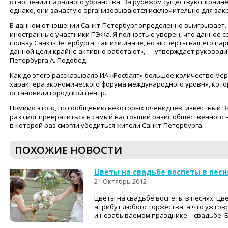
отношении парадного убранства. За рубежом существуют крайне
однако, они зачастую организовываются исключительно для закр
В данном отношении Санкт-Петербург определенно выигрывает. В
иностранные участники ПЭФа. Я полностью уверен, что данное 
пользу Санкт-Петербурга, так или иначе, но эксперты нашего пар
данной цели крайне активно работают», — утверждает руководи
Петербурга А. Подобед.
Как до этого рассказывало ИА «Росбалт» большое количество м
характера экономического форума международного уровня, кото
остановили городской центр.
Помимо этого, по сообщению некоторых очевидцев, известный В
раз смог превратиться в самый настоящий оазис общественного н
в которой раз смогли убедиться жители Санкт-Петербурга.
ПОХОЖИЕ НОВОСТИ
Цветы на свадьбе воспеты в песн
21 Октябрь 2012
Цветы на свадьбе воспеты в песнях. Цв
атрибут любого торжества, а что уж го
и незабываемом празднике – свадьбе. Б