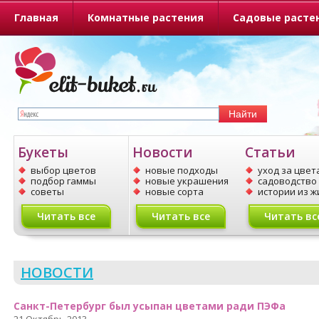
Главная
Комнатные растения
Садовые расте
О портале
Букеты
Новости
Статьи
выбор цветов
новые подходы
уход за цвет
подбор гаммы
новые украшения
садоводство
советы
новые сорта
истории из ж
Читать все
Читать все
Читать вс
НОВОСТИ
Санкт-Петербург был усыпан цветами ради ПЭФа