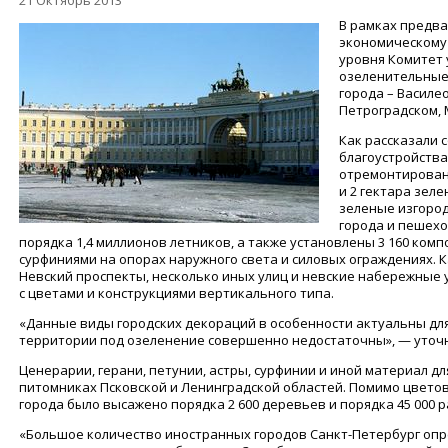
21 Октябрь 2013
В рамках предва
экономическому
уровня Комитет 
озеленительные 
города – Василе
Петроградском, 
Как рассказали 
благоустройства
отремонтированы
и 2 гектара зел
зеленые изгород
города и пешех
порядка 1,4 миллионов летников, а также установлены 3 160 комп
сурфиниями на опорах наружного света и силовых ограждениях. 
Невский проспекты, несколько иных улиц и невские набережны
с цветами и конструкциями вертикального типа.
«Данные виды городских декораций в особенности актуальны для
территории под озеленение совершенно недостаточны», — уточн
Ценерарии, герани, петунии, астры, сурфинии и иной материал дл
питомниках Псковской и Ленинградской областей. Помимо цветов,
города было высажено порядка 2 600 деревьев и порядка 45 000 
«Большое количество иностранных городов Санкт-Петербург оп