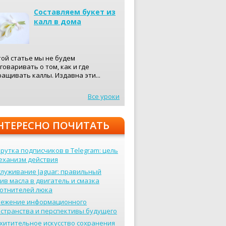
Составляем букет из
калл в дома
той статье мы не будем
говаривать о том, как и где
ащивать каллы. Издавна эти...
Все уроки
НТЕРЕСНО ПОЧИТАТЬ
рутка подписчиков в Telegram: цель
еханизм действия
луживание Jaguar: правильный
ив масла в двигатель и смазка
отнителей люка
вежение информационного
странства и перспективы будущего
хитительное искусство сохранения