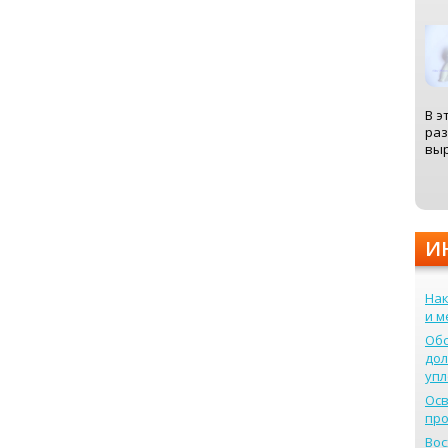
В э
раз
выр
И
Нак
и м
Обс
дол
упл
Ос
про
Вос