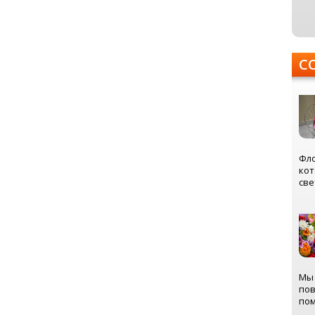
С
Фло
кот
све
Мы 
пов
пом