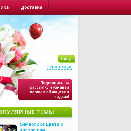
тика
Доставка
вход
регистрация
Подпишись
на
рассылку и узнавай
первым об акциях и
скидках!
ОПУЛЯРНЫЕ ТЕМЫ
Символика цвета и
цветов при