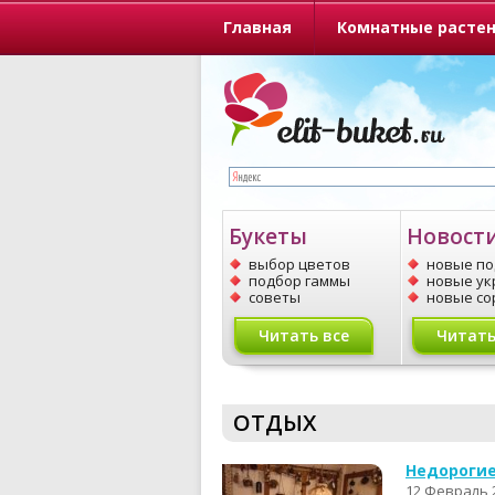
Главная
Комнатные расте
О портале
Букеты
Новост
выбор цветов
новые п
подбор гаммы
новые у
советы
новые со
Читать все
Читать
ОТДЫХ
Недорогие
12 Февраль 