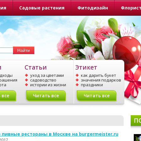
ния
Садовые растения
Фитодизайн
Флорис
и
Статьи
Этикет
одходы
уход за цветами
как дарить букет
крашения
садоводство
значения подарков
рта
истории из жизни
праздники
 все
Читать все
Читать все
П
 пивные рестораны в Москве на burgermeister.ru
2017