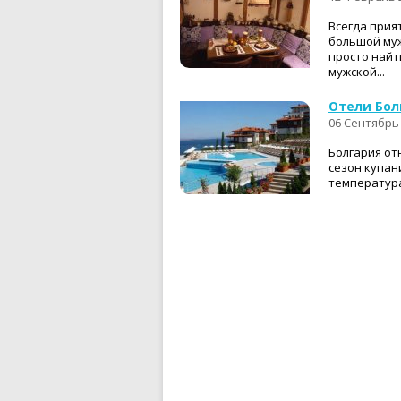
Всегда прия
большой муж
просто найт
мужской...
Отели Болг
06 Сентябрь
Болгария отн
сезон купани
температура 