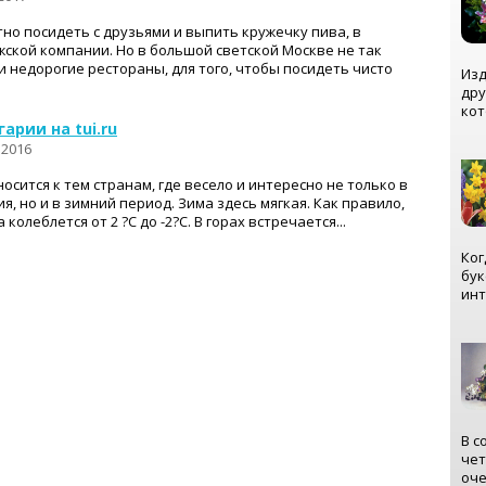
тно посидеть с друзьями и выпить кружечку пива, в
ской компании. Но в большой светской Москве не так
и недорогие рестораны, для того, чтобы посидеть чисто
Изд
дру
кот
арии на tui.ru
 2016
осится к тем странам, где весело и интересно не только в
я, но и в зимний период. Зима здесь мягкая. Как правило,
колеблется от 2 ?C до -2?C. В горах встречается...
Ког
бук
инт
В с
чет
оче