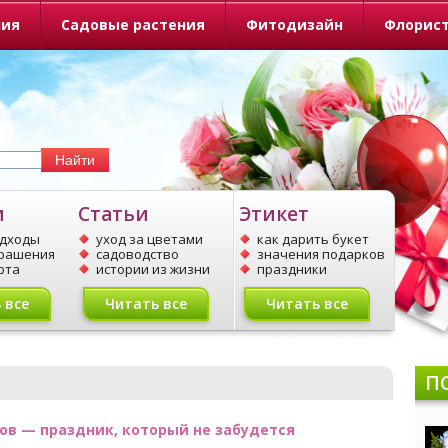
ния
Садовые растения
Фитодизайн
Флорис
и
Статьи
Этикет
одходы
уход за цветами
как дарить букет
крашения
садоводство
значения подарков
рта
истории из жизни
праздники
 все
Читать все
Читать все
П
в — праздник, который не забудется