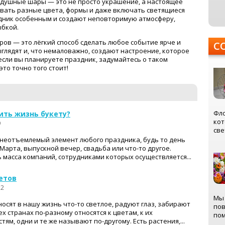
оздушные шары — это не просто украшение, а настоящее
вать разные цвета, формы и даже включать светящиеся
здник особенным и создают неповторимую атмосферу,
ыбкой.
ров — это лёгкий способ сделать любое событие ярче и
С
глядят и, что немаловажно, создают настроение, которое
 если вы планируете праздник, задумайтесь о таком
то точно того стоит!
Фло
ить жизнь букету?
кот
9
све
 неотъемлемый элемент любого праздника, будь то день
 Марта, выпускной вечер, свадьба или что-то другое.
ь масса компаний, сотрудниками которых осуществляется...
етов
12
Мы 
осят в нашу жизнь что-то светлое, радуют глаз, забирают
пов
ех странах по-разному относятся к цветам, к их
пом
ям, одни и те же называют по-другому. Есть растения,...