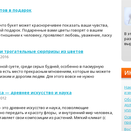
тов в подарок
 что букет может красноречивее показать ваши чувства,
й подарок. Подаренные вами цветы говорят о вашем
В э
тношении к человеку, проявляют любовь, уважение, ласку
раз
выр
и трогательные сюрпризы из цветов
 2016
ной суете, среди серых будней, особенно в пасмурную
да есть место прекрасным мгновениям, которые вы можете
И
изким и дорогим людям. Для этого вовсе не нужно
Нак
а — древнее искусство и наука
и м
2012
Обс
дол
- это древнее искусство и наука, позволяющие
упл
о передать и красоту флоры, и внутренний мир человека,
Ос
тавляет свои композиции из растений. Мягкий климат (с
про
.
Вос