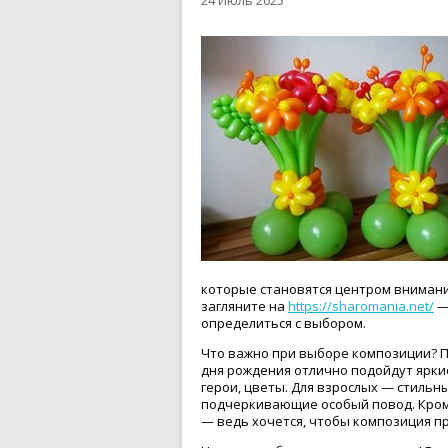
24 Июль 2025
которые становятся центром внимания
загляните на
https://sharomania.net/
—
определиться с выбором.
Что важно при выборе композиции? П
дня рождения отлично подойдут ярк
герои, цветы. Для взрослых — стиль
подчеркивающие особый повод. Кроме
— ведь хочется, чтобы композиция п