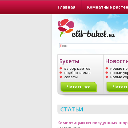
Главная
Комнатные расте
О портале
Букеты
Новост
выбор цветов
новые п
подбор гаммы
новые у
советы
новые со
Читать все
Читать
СТАТЬИ
Композиции из воздушных шаро