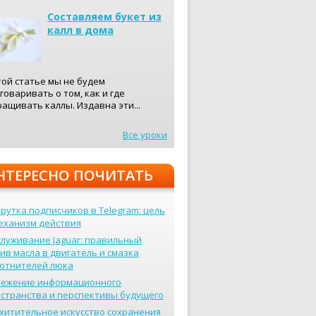
Составляем букет из
калл в дома
той статье мы не будем
говаривать о том, как и где
ащивать каллы. Издавна эти...
Все уроки
НТЕРЕСНО ПОЧИТАТЬ
рутка подписчиков в Telegram: цель
еханизм действия
луживание Jaguar: правильный
ив масла в двигатель и смазка
отнителей люка
вежение информационного
странства и перспективы будущего
хитительное искусство сохранения