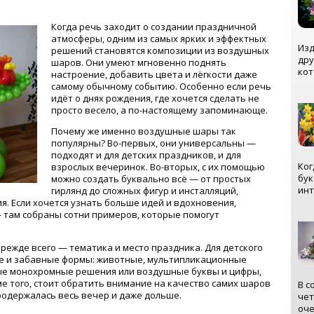
Когда речь заходит о создании праздничной
атмосферы, одним из самых ярких и эффектных
Изд
решений становятся композиции из воздушных
дру
шаров. Они умеют мгновенно поднять
кот
настроение, добавить цвета и лёгкости даже
самому обычному событию. Особенно если речь
идёт о днях рождения, где хочется сделать не
просто весело, а по-настоящему запоминающе.
Почему же именно воздушные шары так
популярны? Во-первых, они универсальны —
подходят и для детских праздников, и для
Ког
взрослых вечеринок. Во-вторых, с их помощью
бук
можно создать буквально всё — от простых
инт
гирлянд до сложных фигур и инсталляций,
. Если хочется узнать больше идей и вдохновения,
 там собраны сотни примеров, которые помогут
режде всего — тематика и место праздника. Для детского
ие и забавные формы: животные, мультипликационные
ные монохромные решения или воздушные буквы и цифры,
 того, стоит обратить внимание на качество самих шаров
В с
родержалась весь вечер и даже дольше.
чет
оче