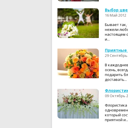
Выбор цве
16 Май 2012
Бывает так,
нежели любо
настоящем о
и...
Приятные 
29 Сентябрь
В каждоднев
осень, всег
подарить бл
доставать...
Флористик
09 Октябрь 
Флористика 
одновременн
который сос
приятной и..