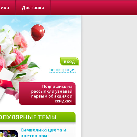
тика
Доставка
вход
регистрация
Подпишись
на
рассылку и узнавай
первым об акциях и
скидках!
ОПУЛЯРНЫЕ ТЕМЫ
Символика цвета и
цветов при