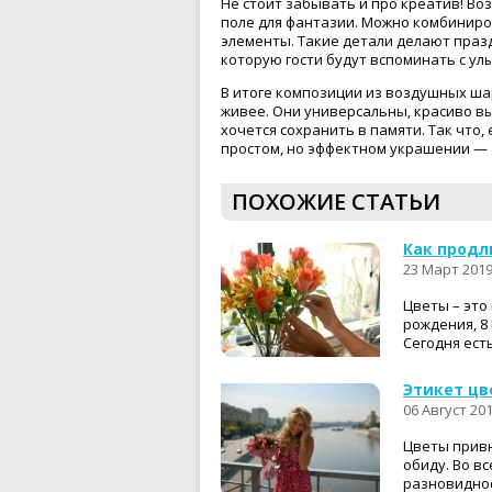
Не стоит забывать и про креатив! В
поле для фантазии. Можно комбиниро
элементы. Такие детали делают пра
которую гости будут вспоминать с ул
В итоге композиции из воздушных ша
живее. Они универсальны, красиво вы
хочется сохранить в памяти. Так что,
простом, но эффектном украшении — э
ПОХОЖИЕ СТАТЬИ
Как продл
23 Март 201
Цветы – это
рождения, 8
Сегодня ест
Этикет цв
06 Август 20
Цветы привн
обиду. Во вс
разновидност