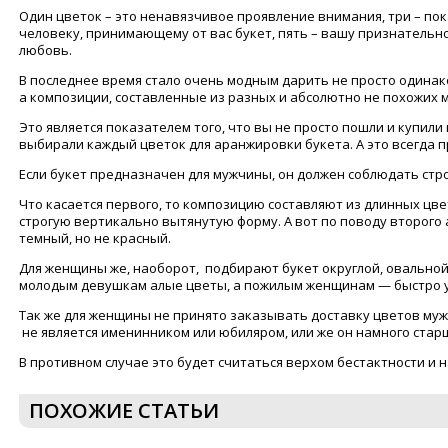
Один цветок – это ненавязчивое проявление внимания, три – п
человеку, принимающему от вас букет, пять – вашу признательно
любовь.
В последнее время стало очень модным дарить не просто одинак
а композиции, составленные из разных и абсолютно не похожих 
Это является показателем того, что вы не просто пошли и купили 
выбирали каждый цветок для аранжировки букета. А это всегда пр
Если букет предназначен для мужчины, он должен соблюдать стро
Что касается первого, то композицию составляют из длинных цв
строгую вертикально вытянутую форму. А вот по поводу второго 
темный, но не красный.
Для женщины же, наоборот, подбирают букет округлой, овально
молодым девушкам алые цветы, а пожилым женщинам — быстро 
Так же для женщины не принято заказывать доставку цветов мужч
не является именинником или юбиляром, или же он намного стар
В противном случае это будет считаться верхом бестактности и 
ПОХОЖИЕ СТАТЬИ