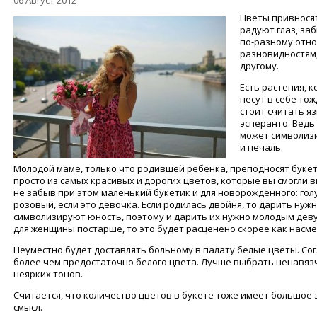
06 Август 2012
Цветы привносят
радуют глаз, за
по-разному относ
разновидностям,
другому.
Есть растения, 
несут в себе то
стоит считать я
эсперанто. Ведь 
может символизи
и печаль.
Молодой маме, только что родившей ребенка, преподносят букет
просто из самых красивых и дорогих цветов, которые вы смогли в
не забыв при этом маленький букетик и для новорожденного: голу
розовый, если это девочка. Если родилась двойня, то дарить нуж
символизируют юность, поэтому и дарить их нужно молодым деву
для женщины постарше, то это будет расценено скорее как насм
Неуместно будет доставлять больному в палату белые цветы. Сог
более чем предостаточно белого цвета. Лучше выбрать ненавяз
неярких тонов.
Считается, что количество цветов в букете тоже имеет большое
смысл.