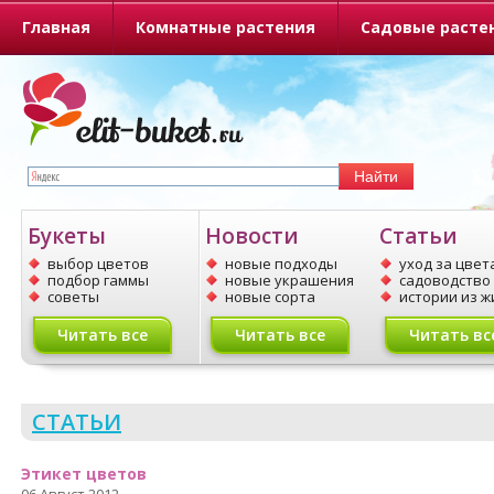
Главная
Комнатные растения
Садовые расте
О портале
Букеты
Новости
Статьи
выбор цветов
новые подходы
уход за цвет
подбор гаммы
новые украшения
садоводство
советы
новые сорта
истории из ж
Читать все
Читать все
Читать вс
СТАТЬИ
Этикет цветов