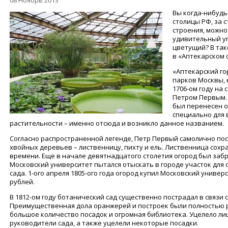
08 Ноябрь 2013
Вы когда-нибудь
столицы РФ, за 
строения, можно
удивительный уг
цветущий? В так
в «Аптекарском 
«Аптекарский го
парков Москвы, 
1706-ом году на
Петром Первым. 
был перенесен 
специально для
растительности – именно отсюда и возникло данное названием.
Согласно распространенной легенде, Петр Первый самолично пос
хвойных деревьев – лиственницу, пихту и ель. Лиственница сохр
времени. Еще в начале девятнадцатого столетия огород был забр
Московский университет пытался отыскать в городе участок для 
сада. 1-ого апреля 1805-ого года огород купил Московский универ
рублей.
В 1812-ом году ботанический сад существенно пострадал в связи 
Преимущественная дола оранжерей и построек были полностью
большое количество посадок и огромная библиотека. Уцелело ли
руководители сада, а также уцелели некоторые посадки.