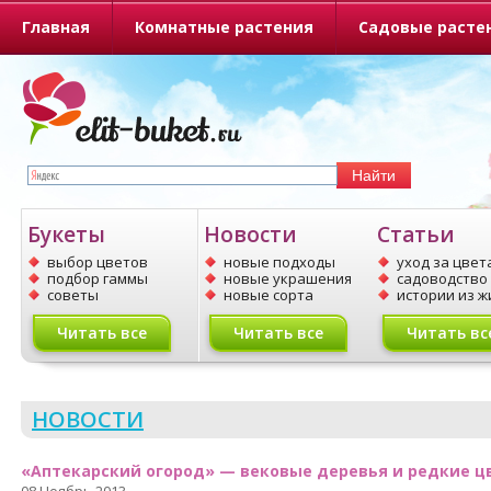
Главная
Комнатные растения
Садовые расте
О портале
Букеты
Новости
Статьи
выбор цветов
новые подходы
уход за цвет
подбор гаммы
новые украшения
садоводство
советы
новые сорта
истории из ж
Читать все
Читать все
Читать вс
НОВОСТИ
«Аптекарский огород» — вековые деревья и редкие ц