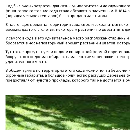
Сад был очень затратен для казны университета и до случившегос
финансовое состояние сада стало абсолютно плачевным. В 1814-о
(порядка четырех гектаров) была продана частникам.
В настоящее время на территории сада смогли сохраниться нек
восемнадцатого столетия, некоторым растения по двести пятьдеся
У самого входа в это удивительное место расположен старинный п
бросается в нос неповторимый аромат растений и цветов, котор
Тут также присутствует и водоем квадратной формой с оригинал
Вокруг этого водоема собираются маленькие черепашки – непос
удивительного места.
В общем, гулять по территории этого сада можно почти бесконечн
скромные габариты, а большое количество растущих деревьев 
предоставляют чувство прохлады, которого так не достается в 