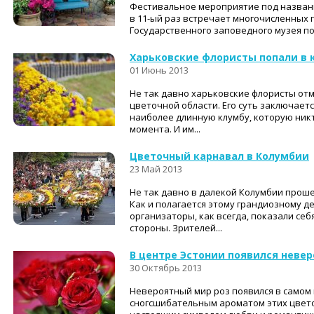
Фестивальное мероприятие под назван
в 11-ый раз встречает многочисленных
Государственного заповедного музея под
Харьковские флористы попали в 
01 Июнь 2013
Не так давно харьковские флористы от
цветочной области. Его суть заключаетс
наиболее длинную клумбу, которую никт
момента. И им...
Цветочный карнавал в Колумбии
23 Май 2013
Не так давно в далекой Колумбии прош
Как и полагается этому грандиозному де
организаторы, как всегда, показали себ
стороны. Зрителей...
В центре Эстонии появился неве
30 Октябрь 2013
Невероятный мир роз появился в самом 
сногсшибательным ароматом этих цвето