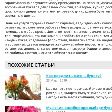
гарантировано получаете массу преимуществ. Во-первых, магаз
ассортимент букетов для разных событий, во-вторых, курьер до
срок прямо к двери получателя, в-третьих, для создания букетов
ароматные цветы.
Цены на услуги студии не бьют по карману, ведь здесь есть комп
отметить, что компания работает без выходных, поэтому вы мож
помощью в любое время. Цветы не портятся, и композиция не де
транспортировки, так как компания заботится о своих клиентах 
Каждый букет, созданный флористами, является настоящим шеде
и ароматных цветов порадует женщину в любом возрасте и поло
останетесь довольны качеством оказанных услуг. Удивите свою
ее любимых цветов, и она это обязательно оценит.
ПОХОЖИЕ СТАТЬИ
Как продлить жизнь букету?
23 Март 2019
Цветы – это неотъемлемый элемент люб
рождения, 8 Марта, выпускной вечер, св
Сегодня есть масса компаний, сотрудник
Мужские ошибки при выборе бук