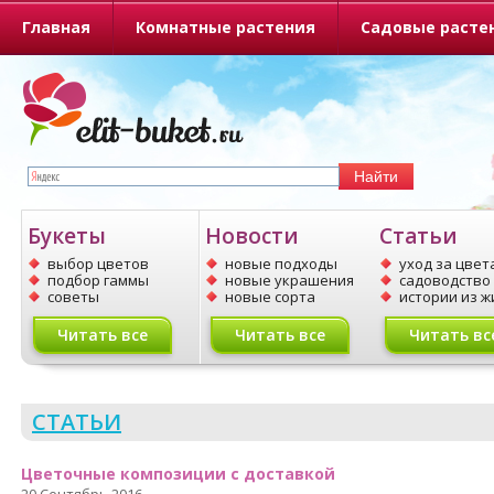
Главная
Комнатные растения
Садовые расте
О портале
Букеты
Новости
Статьи
выбор цветов
новые подходы
уход за цвет
подбор гаммы
новые украшения
садоводство
советы
новые сорта
истории из ж
Читать все
Читать все
Читать вс
СТАТЬИ
Цветочные композиции с доставкой