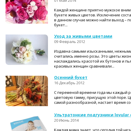
01 Май 2014
Каждой женщине приятно мужское вним
букете живых цветов. Исключение соста
в данном случае можно найти выход – 
букет...
Уход за живыми цветами
09 Февраль 2012
Издавна самыми изысканными, нежными
считались именно розы. Это цветы жизн
наслаждались красотой их бутонов и п
красивых женщин сравнивали...
Осенний букет
16 Декабрь 2012
С переменой времени года мы каждый р
цветовую гамму, присущую этой поре. Ц
самой разнообразной, настает время со
Ультратонкие подгузники lovular
20 Июнь 2014
Каждая мама знает, что сегодня той не