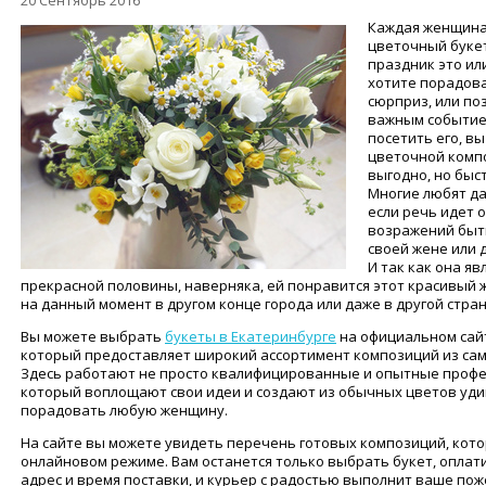
20 Сентябрь 2016
Каждая женщина
цветочный букет
праздник это ил
хотите порадов
сюрприз, или по
важным событием
посетить его, в
цветочной компо
выгодно, но быст
Многие любят да
если речь идет 
возражений быть
своей жене или 
И так как она я
прекрасной половины, наверняка, ей понравится этот красивый ж
на данный момент в другом конце города или даже в другой стран
Вы можете выбрать
букеты в Екатеринбурге
на официальном сайт
который предоставляет широкий ассортимент композиций из сам
Здесь работают не просто квалифицированные и опытные профес
который воплощают свои идеи и создают из обычных цветов уд
порадовать любую женщину.
На сайте вы можете увидеть перечень готовых композиций, кот
онлайновом режиме. Вам останется только выбрать букет, оплати
адрес и время поставки, и курьер с радостью выполнит ваше пож